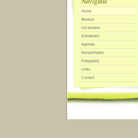
Navigatie
Home
Bestuur
Lid worden
Activiteiten
Agenda
Reisverhalen
Fotogalerij
Links
Contact