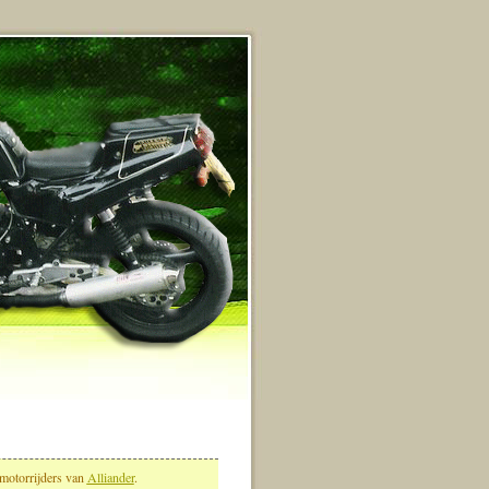
 motorrijders van
Alliander
.