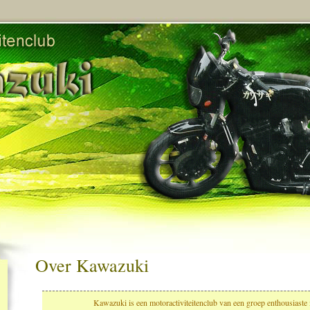
Over Kawazuki
Kawazuki is een motoractiviteitenclub van een groep enthousiaste