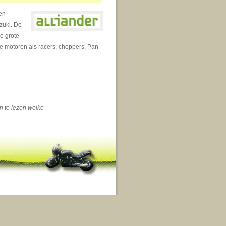
en
zuki. De
e grote
ype motoren als racers, choppers, Pan
n te lezen welke